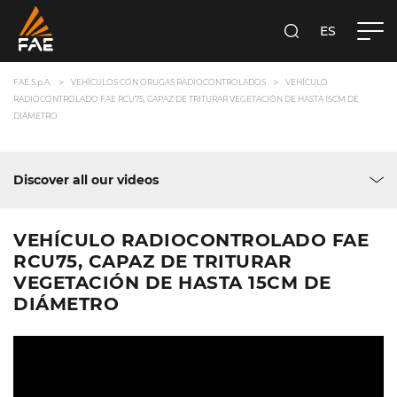
ES
FAE S.P.A.
BUSCA
FAE S.p.A.
VEHÍCULOS CON ORUGAS RADIOCONTROLADOS
VEHÍCULO
RADIOCONTROLADO FAE RCU75, CAPAZ DE TRITURAR VEGETACIÓN DE HASTA 15CM DE
DIÁMETRO
Discover all our videos
VEHÍCULO RADIOCONTROLADO FAE
RCU75, CAPAZ DE TRITURAR
VEGETACIÓN DE HASTA 15CM DE
DIÁMETRO