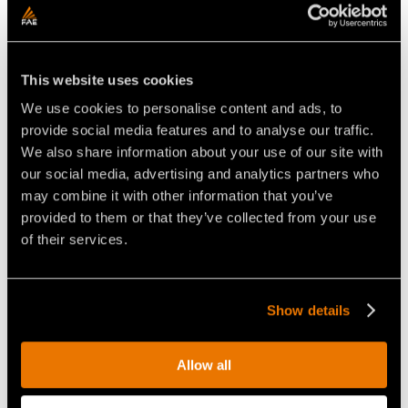
EL VEHÍCULO COMPACTO Y
VEHÍCULO
POTENTE CON ORUGAS A
RADIOCONTROLADO FAE
CONTROL REMOTO
This website uses cookies
RCU75, CAPAZ DE TRITURAR
VEGETACIÓN DE HASTA 15CM
DE DIÁMETRO
We use cookies to personalise content and ads, to
provide social media features and to analyse our traffic.
We also share information about your use of our site with
our social media, advertising and analytics partners who
may combine it with other information that you’ve
provided to them or that they’ve collected from your use
of their services.
VÍDEO - FAE RCU-75 -
VIDEO - FAE RCU-75 - EL
VEHÍCULO
VEHÍCULO CON ORUGAS A
RADIOCONTROLADO CON
CONTROL REMOTO FAE PARA
TRITURADORA FORESTAL
COMBATIR LOS INCENDIOS
Show details
LIMPIA UN BORDE DE LA
FORESTALES
CARRETERA
Allow all