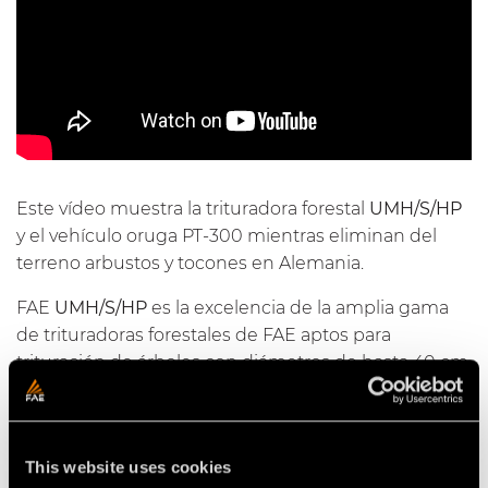
Este vídeo muestra la trituradora forestal
UMH/S/HP
y el vehículo oruga PT-300 mientras eliminan del
terreno arbustos y tocones en Alemania.
FAE
UMH/S/HP
es la excelencia de la amplia gama
de trituradoras forestales de FAE aptos para
trituración de árboles con diámetros de hasta 40 cm
para tractores de mayor potencia.
This website uses cookies