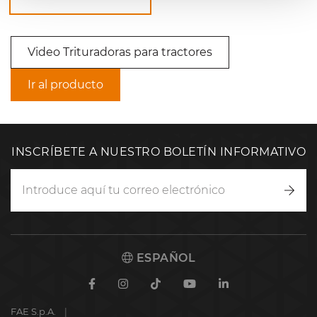
Video Trituradoras para tractores
Ir al producto
INSCRÍBETE A NUESTRO BOLETÍN INFORMATIVO
Inscr
ESPAÑOL
Facebook
Instagram
TikTok
Youtube
Linkedin
FAE S.p.A.