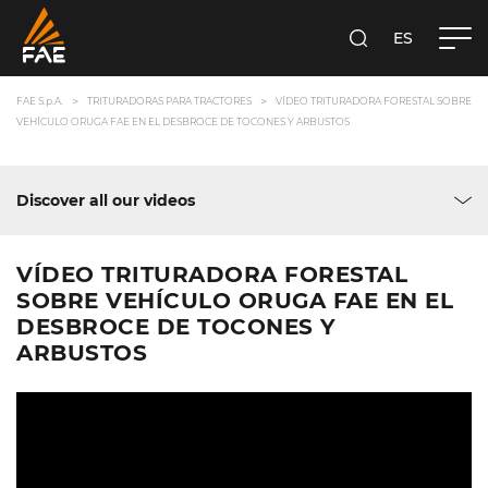
ES
FAE S.P.A.
BUSCA
FAE S.p.A.
TRITURADORAS PARA TRACTORES
VÍDEO TRITURADORA FORESTAL SOBRE
VEHÍCULO ORUGA FAE EN EL DESBROCE DE TOCONES Y ARBUSTOS
Discover all our videos
VÍDEO TRITURADORA FORESTAL
SOBRE VEHÍCULO ORUGA FAE EN EL
DESBROCE DE TOCONES Y
ARBUSTOS