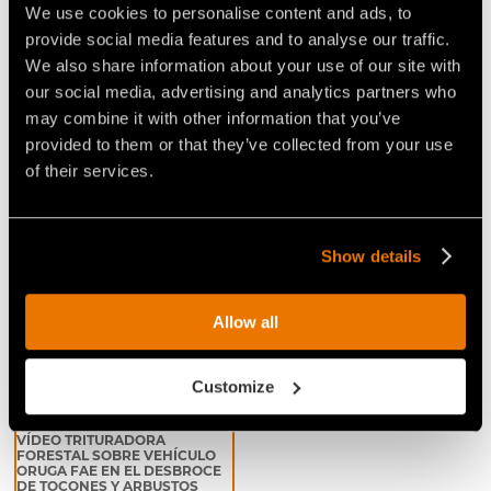
Video Trituradoras para tractores
We use cookies to personalise content and ads, to
provide social media features and to analyse our traffic.
We also share information about your use of our site with
our social media, advertising and analytics partners who
may combine it with other information that you’ve
provided to them or that they’ve collected from your use
of their services.
VÍDEO TRITURACIÓN
VÍDEO TRITURACIÓN
FORESTAL CON TRACTOR
FORESTAL CON UN TRACTOR
MASEY FERGUSON DE 340 CV
MASEY FERGUSON DE 370 CV
Show details
Allow all
Customize
VÍDEO TRITURADORA
FORESTAL SOBRE VEHÍCULO
ORUGA FAE EN EL DESBROCE
DE TOCONES Y ARBUSTOS