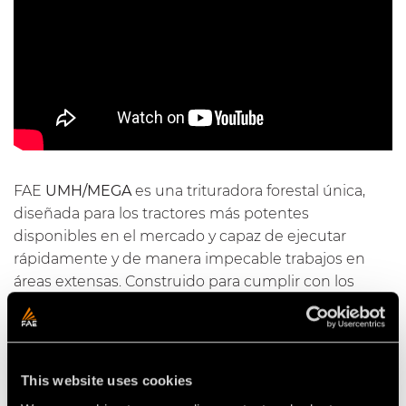
FAE
UMH/MEGA
es una trituradora forestal única,
diseñada para los tractores más potentes
disponibles en el mercado y capaz de ejecutar
rápidamente y de manera impecable trabajos en
áreas extensas. Construido para cumplir con los
requerimientos de operadores que buscan alto
rendimiento de trituración con un arado forestal
extremadamente eficiente,
UMH/MEGA
tritura
árboles de hasta 50 cm de diámetro y fresa hasta
This website uses cookies
una profundidad de 25 cm, incluso en presencia de