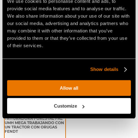
We use cookies to personalise content and ads, to
tocones y raíces. Estas características hacen que
provide social media features and to analyse our traffic.
UMH/MEGA
sea una trituradora forestal capaz de
We also share information about your use of our site with
ejecutar rápidamente y de forma impecable trabajos
our social media, advertising and analytics partners who
en áreas extensas.
may combine it with other information that you’ve
provided to them or that they’ve collected from your use
of their services.
Video Trituradoras para tractores
Show details
Allow all
Customize
VÍDEO - FAE UMH/MEGA - LA
TRITURADORA FORESTAL FAE
UMH MEGA TRABAJANDO CON
UN TRACTOR CON ORUGAS
FENDT