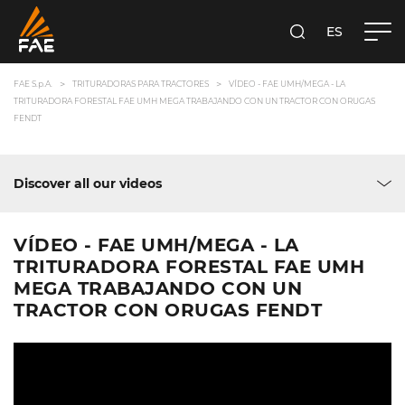
ES
FAE S.P.A.
BUSCA
FAE S.p.A.
TRITURADORAS PARA TRACTORES
VÍDEO - FAE UMH/MEGA - LA
TRITURADORA FORESTAL FAE UMH MEGA TRABAJANDO CON UN TRACTOR CON ORUGAS
FENDT
Discover all our videos
VÍDEO - FAE UMH/MEGA - LA
TRITURADORA FORESTAL FAE UMH
MEGA TRABAJANDO CON UN
TRACTOR CON ORUGAS FENDT