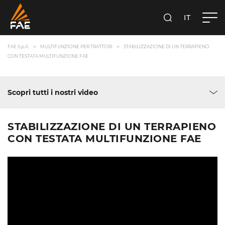
IT
FAE S.P.A.
CERCA
FAE S.p.A.
MULTIFUNZIONE PER TRATTORI
STABILIZZAZIONE DI UN TERRAPIENO
CON TESTATA MULTIFUNZIONE FAE
Scopri tutti i nostri video
STABILIZZAZIONE DI UN TERRAPIENO
CON TESTATA MULTIFUNZIONE FAE