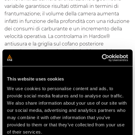
variabile
garantisce risultati ottimali in termini di
frantumazione; il volume della camera aumenta
infatti in funzione della profondità con una riduzione
dei consumi di carburante e un incremento della
velocità operativa. La controlama in Hardox®
antiusura e la griglia sul cofano posteriore
garantiscono la granulometria desiderata del
materiale in uscita.
This website uses cookies
We use cookies to personalise content and ads, to
Video Multifunzione per trattori
provide social media features and to analyse our traffic.
We also share information about your use of our site with
our social media, advertising and analytics partners who
may combine it with other information that you’ve
provided to them or that they’ve collected from your use
of their services.