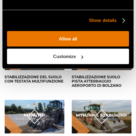
STABILIZZAZIONE DI UN
STABILIZZATORE AL LAVORO
TERRAPIENO CON TESTATA
IN UN CANTIERE
MULTIFUNZIONE FAE
AUTOSTRADALE CON UN
Show details
TRATTORE FENDT 936
Allow all
Customize
STABILIZZAZIONE DEL SUOLO
STABILIZZAZIONE SUOLO
CON TESTATA MULTIFUNZIONE
PISTA ATTERRAGGIO
AEROPORTO DI BOLZANO