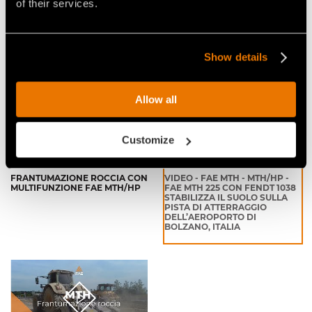
of their services.
COSTRUZIONE STRADALE CON
FRESATURA DEL SUOLO CON
TESTATA MULTIFUNZIONE FAE
TRATTORE FENDT E TESTATA
MULTIFUNZIONE FAE MTH
Show details
Allow all
Customize
FRANTUMAZIONE ROCCIA CON
VIDEO - FAE MTH - MTH/HP -
MULTIFUNZIONE FAE MTH/HP
FAE MTH 225 CON FENDT 1038
STABILIZZA IL SUOLO SULLA
PISTA DI ATTERRAGGIO
DELL’AEROPORTO DI
BOLZANO, ITALIA