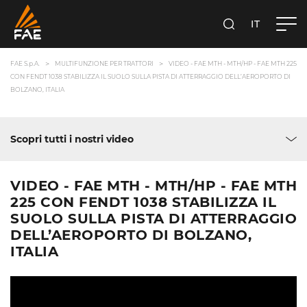
IT
FAE S.P.A.
CERCA
FAE S.p.A.
MULTIFUNZIONE PER TRATTORI
VIDEO - FAE MTH - MTH/HP - FAE MTH 225
CON FENDT 1038 STABILIZZA IL SUOLO SULLA PISTA DI ATTERRAGGIO DELL’AEROPORTO DI
BOLZANO, ITALIA
Scopri tutti i nostri video
VIDEO - FAE MTH - MTH/HP - FAE MTH
225 CON FENDT 1038 STABILIZZA IL
SUOLO SULLA PISTA DI ATTERRAGGIO
DELL’AEROPORTO DI BOLZANO,
ITALIA