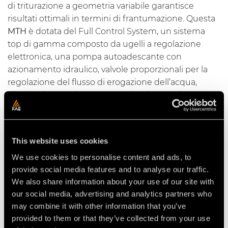
di triturazione a geometria variabile
garantisce
risultati ottimali in termini di frantumazione. Questa
MTH
è dotata del
Full Control System
, un sistema
top di gamma composto da ugelli a regolazione
elettronica, una pompa autoadescante con
azionamento idraulico, valvole proporzionali per la
regolazione del flusso di erogazione dell’acqua,
display di controllo per settaggi e diagnostica e stato
operativo della macchina.
This website uses cookies
We use cookies to personalise content and ads, to
Video Multifunzione per trattori
provide social media features and to analyse our traffic.
We also share information about your use of our site with
our social media, advertising and analytics partners who
may combine it with other information that you’ve
provided to them or that they’ve collected from your use