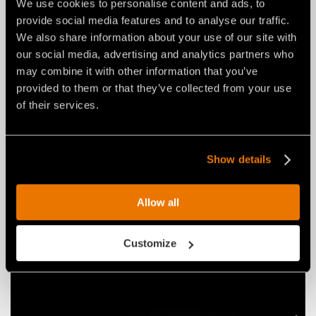
We use cookies to personalise content and ads, to
provide social media features and to analyse our traffic.
We also share information about your use of our site with
our social media, advertising and analytics partners who
may combine it with other information that you’ve
provided to them or that they’ve collected from your use
of their services.
NOTIZIE
29 luglio 2026
Show details
FAE RINNOVA LA FRESA
STRADALE RPL/SSL PER MINIPALA:
Allow all
DAL NUOVO LAYOUT COMPATTO
ALL'INTERFACCIA UNIVERSALE.
Customize