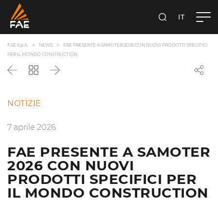
IT
FAE S.P.A.
CERCA
FAE S.p.A.
NEWS
FAE PRESENTE A SAMOTER 2026 CON NUOVI PRODOTTI SPECIFICI
PER IL MONDO CONSTRUCTION
Precedente
Torna
Successivo
all'elenco
NOTIZIE
7 aprile 2026
FAE PRESENTE A SAMOTER
2026 CON NUOVI
PRODOTTI SPECIFICI PER
IL MONDO CONSTRUCTION