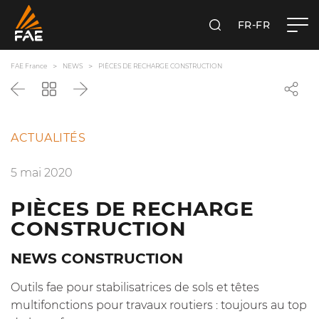
FR-FR
RECHERCHER
FAE FRANCE SAS
FAE France
NEWS
PIÈCES DE RECHARGE CONSTRUCTION
Précédent
Revenir
Suivant
à
la
liste
ACTUALITÉS
5 mai 2020
PIÈCES DE RECHARGE
CONSTRUCTION
NEWS CONSTRUCTION
Outils fae pour stabilisatrices de sols et têtes
multifonctions pour travaux routiers : toujours au top