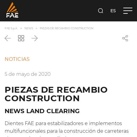
ES
FAE S.P.A.
BUSCA
FAE S.p.A.
NEWS
PIEZAS DE RECAMBIO CONSTRUCTION
Anterior
Vuelve
Siguiente
a
la
lista
NOTICIAS
5 de mayo de 2020
PIEZAS DE RECAMBIO
CONSTRUCTION
NEWS LAND CLEARING
Dientes FAE para estabilizadores e implementos
multifuncionales para la construcción de carreteras