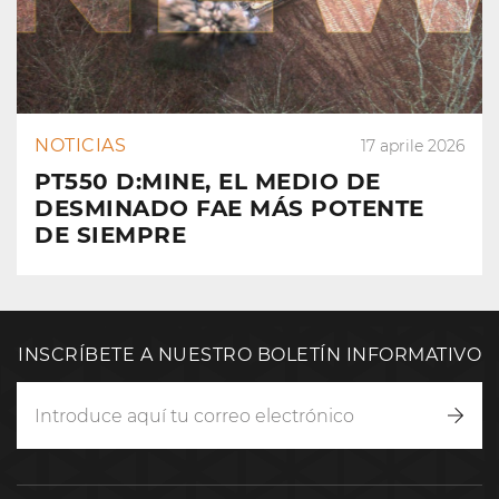
NOTICIAS
17 aprile 2026
PT550 D:MINE, EL MEDIO DE
DESMINADO FAE MÁS POTENTE
DE SIEMPRE
INSCRÍBETE A NUESTRO BOLETÍN INFORMATIVO
Inscr