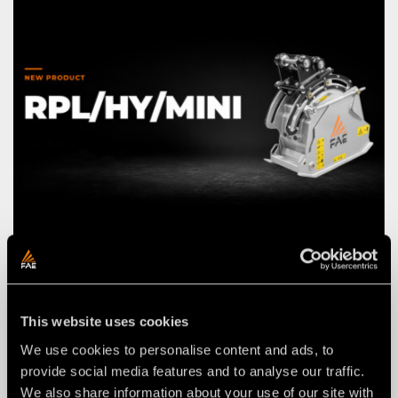
NOTICIAS
03 agosto 2026
NUEVA RPL/HY/MINI: FRESADORA
DE CAMINOS FAE PARA
This website uses cookies
EXCAVADORAS DE 2 A 4 T.
We use cookies to personalise content and ads, to
provide social media features and to analyse our traffic.
We also share information about your use of our site with