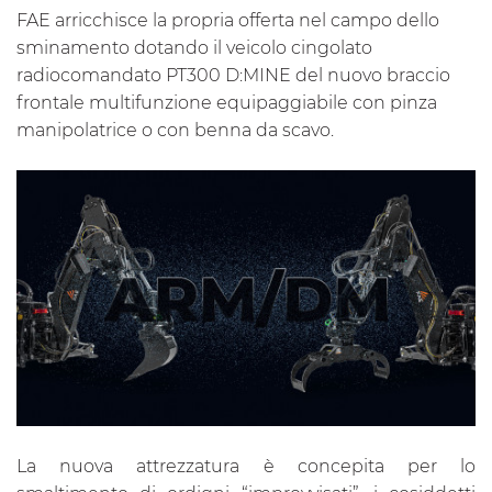
FAE arricchisce la propria offerta nel campo dello
sminamento dotando il veicolo cingolato
radiocomandato PT300 D:MINE del nuovo braccio
frontale multifunzione equipaggiabile con pinza
manipolatrice o con benna da scavo.
La nuova attrezzatura è concepita per lo