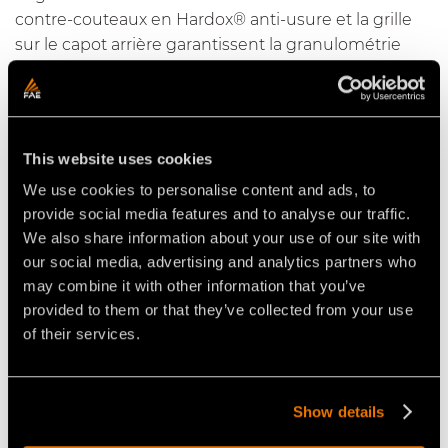
contre-couteaux en Hardox® anti-usure et la grille
sur le capot arrière garantissent la granulométrie
souhaitée du matériau sortant.
La
STABI/H
est la stabilisatrice FAE pour les
professionnels les plus exigeants. Capable de
This website uses cookies
travailler jusqu'à 56 cm de profondeur, elle peut être
We use cookies to personalise content and ads, to
associée aux tracteurs de 300 à 500 CH. Ce modèle
provide social media features and to analyse our traffic.
est conçu pour rendre le sol adapté à la construction
We also share information about your use of our site with
de routes, autoroutes, voies ferrées, zones de
our social media, advertising and analytics partners who
stationnement, terrains de sport, zones
may combine it with other information that you’ve
commerciales, installations industrielles et autres
provided to them or that they’ve collected from your use
travaux d'infrastructure. La chambre à géométrie
of their services.
variable exclusive permet de pénétrer le sol avec le
rotor seul à travers le châssis mobile à réglage
hydraulique avec une grande précision, depuis la
Show details
cabine du tracteur. Par rapport à une machine
classique, cela permet de réduire les efforts de