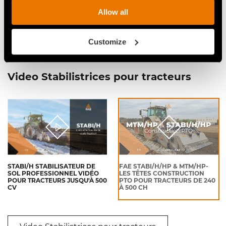
traction, ce qui diminue la demande de puissance
Allow all
et la consommation de carburant.
Customize
Video Stabilistrices pour tracteurs
STABI/H STABILISATEUR DE
FAE STABI/H/HP & MTM/HP-
SOL PROFESSIONNEL VIDÉO
LES TÊTES CONSTRUCTION
POUR TRACTEURS JUSQU'À 500
PTO POUR TRACTEURS DE 240
CV
À 500 CH