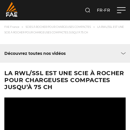
FR-FR
RECHERCHER
FAE FRANCE SAS
FAE France
SCIES À ROCHER POUR CHARGEUSES COMPACTES
LA RWL/SSL EST UNE
SCIE À ROCHER POUR CHARGEUSES COMPACTES JUSQU’À 75 CH
Découvrez toutes nos vidéos
LA RWL/SSL EST UNE SCIE À ROCHER
POUR CHARGEUSES COMPACTES
JUSQU’À 75 CH