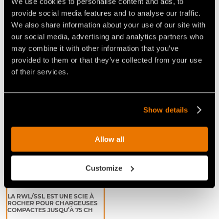
We use cookies to personalise content and ads, to
maintenir le sillon dégagé des gravats. La gamme
provide social media features and to analyse our traffic.
prévoit des outils spécialement conçus pour les
We also share information about your use of our site with
chaussées recouvertes d'asphalte ou les outils pour
our social media, advertising and analytics partners who
les travaux sur le béton.
may combine it with other information that you’ve
provided to them or that they’ve collected from your use
of their services.
Video Scies à rocher pour chargeuses
compactes
Show details
Allow all
Customize
LA RWL/SSL EST UNE SCIE À
ROCHER POUR CHARGEUSES
COMPACTES JUSQU’À 75 CH