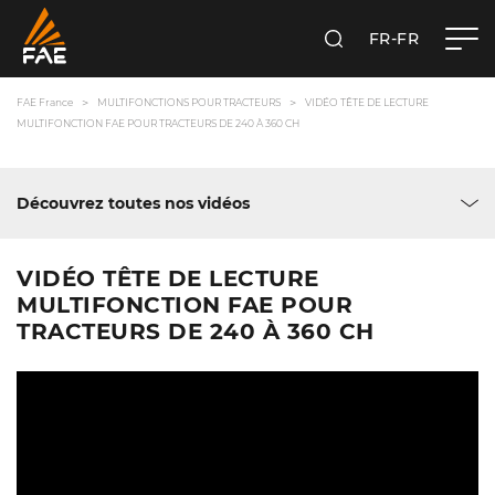
FR-FR
RECHERCHER
FAE FRANCE SAS
FAE France
MULTIFONCTIONS POUR TRACTEURS
VIDÉO TÊTE DE LECTURE
MULTIFONCTION FAE POUR TRACTEURS DE 240 À 360 CH
Découvrez toutes nos vidéos
VIDÉO TÊTE DE LECTURE
MULTIFONCTION FAE POUR
TRACTEURS DE 240 À 360 CH