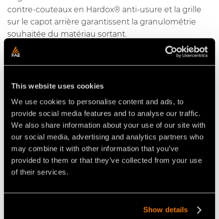
contre-couteaux en Hardox® anti-usure et la grille
sur le capot arrière garantissent la granulométrie
souhaitée du matériau sortant.
Video Multifonctions pour tracteurs
This website uses cookies
We use cookies to personalise content and ads, to
provide social media features and to analyse our traffic.
We also share information about your use of our site with
our social media, advertising and analytics partners who
may combine it with other information that you’ve
provided to them or that they’ve collected from your use
of their services.
VIDÉO STABILISATEUR DE
VIDÉO STABILISATEUR AU
TOURNIÈRE
TRAVAIL SUR UN CHANTIER
MULTIFONCTIONNEL FAE AVEC
AUTOROUTIER : TÊTE
UN TRACTEUR DEUTZ-FAHR
MULTIFONCTION FAE AVEC UN
TRACTEUR FENDT 936
Show details