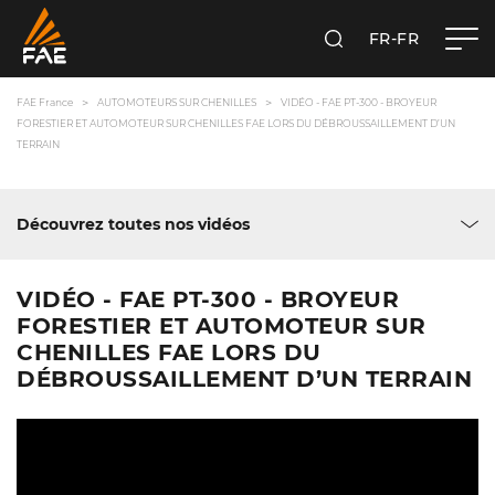
FR-FR
RECHERCHER
FAE FRANCE SAS
FAE France
AUTOMOTEURS SUR CHENILLES
VIDÉO - FAE PT-300 - BROYEUR
FORESTIER ET AUTOMOTEUR SUR CHENILLES FAE LORS DU DÉBROUSSAILLEMENT D’UN
TERRAIN
Découvrez toutes nos vidéos
VIDÉO - FAE PT-300 - BROYEUR
FORESTIER ET AUTOMOTEUR SUR
CHENILLES FAE LORS DU
DÉBROUSSAILLEMENT D’UN TERRAIN