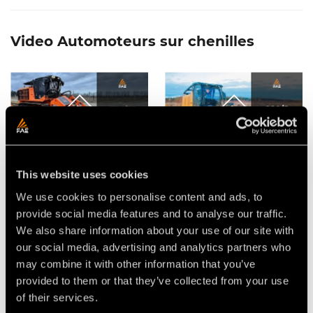
Video Automoteurs sur chenilles
BROYEUR MULTIFONCTIONS
VIDÉO - FAE PT300 -
This website uses cookies
SFM/PT POUR L’AUTOMOTEUR
L’AUTOMOTEUR SUR
SUR CHENILLES FAE PT300
CHENILLES ÉQUIPÉ DU
PRÉPARATEUR DE SOLS FAE
We use cookies to personalise content and ads, to
200/S
provide social media features and to analyse our traffic.
We also share information about your use of our site with
our social media, advertising and analytics partners who
may combine it with other information that you’ve
provided to them or that they’ve collected from your use
of their services.