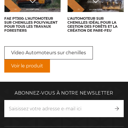
FAE PT300: L'AUTOMOTEUR
L'AUTOMOTEUR SUR
SUR CHENILLES POLYVALENT
CHENILLES IDÉAL POUR LA
POUR TOUS LES TRAVAUX
GESTION DES FORÊTS ET LA
FORESTIERS
CRÉATION DE PARE-FEU
Video Automoteurs sur chenilles
Voir le produit
ABONNEZ-VOUS À NOTRE NEWSLETTER
Inscr
vous