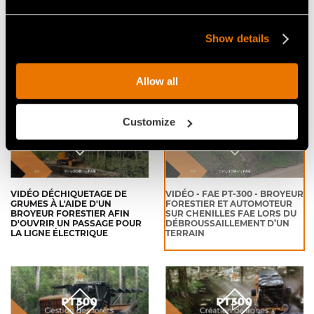
VIDÉO - FAE PT300 -
VIDEO - FAE PT-300 -
AUTOMOTEUR SUR CHENILLES
L’AUTOMOTEUR SUR
AVEC BROYEUR FORESTIER -
CHENILLES PRÊT À TOUT
Show details
ÉLIMINATION DES
BROUSSAILLES À COCHRANE,
ALBERTA (CANADA)
Allow all
Customize
VIDÉO DÉCHIQUETAGE DE
VIDÉO - FAE PT-300 - BROYEUR
GRUMES À L'AIDE D'UN
FORESTIER ET AUTOMOTEUR
BROYEUR FORESTIER AFIN
SUR CHENILLES FAE LORS DU
D'OUVRIR UN PASSAGE POUR
DÉBROUSSAILLEMENT D’UN
LA LIGNE ÉLECTRIQUE
TERRAIN