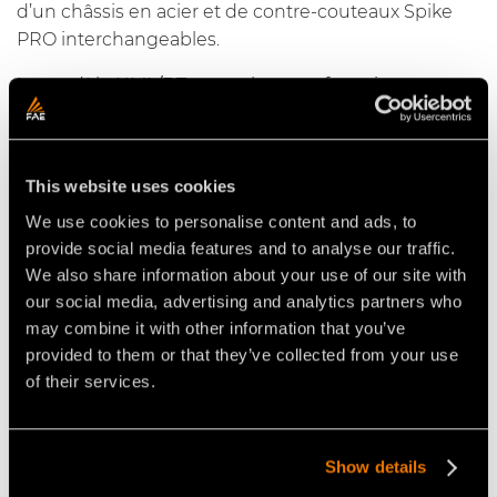
d’un châssis en acier et de contre-couteaux
Spike
PRO
interchangeables.
Le modèle
UML/DT
est un broyeur forestier
hautement productif, dont le rotor à outils fixes est
capable de broyer les arbustes, plantes et
broussailles jusqu’à 25 cm de diamètre. Les
This website uses cookies
dimensions compactes et la structure résistante de
We use cookies to personalise content and ads, to
l’
UML/DT
le rendent la solution idéale pour de
provide social media features and to analyse our traffic.
nombreuses applications. La double transmission
We also share information about your use of our site with
permet une meilleure distribution de puissance, ce
our social media, advertising and analytics partners who
qui garantit efficacité et fiabilité au fil du temps.
may combine it with other information that you’ve
provided to them or that they’ve collected from your use
of their services.
Video Broyeurs pour tracteurs
Show details