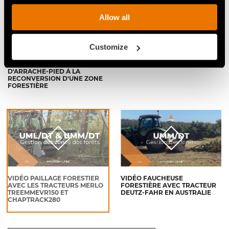
Allow all
Customize
LE BROYEUR FORESTIER FAE
VIDÉO PAILLAGE FORESTIER
UMM/DT TRAVAILLE
AVEC LE TRACTEUR PFANZELT
D'ARRACHE-PIED À LA
RECONVERSION D'UNE ZONE
FORESTIÈRE
VIDÉO PAILLAGE FORESTIER
VIDÉO FAUCHEUSE
AVEC LES TRACTEURS MERLO
FORESTIÈRE AVEC TRACTEUR
TREEMMEVR150 ET
DEUTZ-FAHR EN AUSTRALIE
CHAPTRACK280