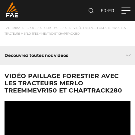
FR-FR
RECHERCHER
FAE FRANCE SAS
FAE France
BROYEURS POUR TRACTEURS
VIDÉO PAILLAGE FORESTIER AVEC LES
TRACTEURS MERLO TREEMMEVR150 ET CHAPTRACK280
Découvrez toutes nos vidéos
VIDÉO PAILLAGE FORESTIER AVEC
LES TRACTEURS MERLO
TREEMMEVR150 ET CHAPTRACK280