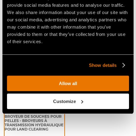
petites et moyennes dimensions. L'unité possède
provide social media features and to analyse our traffic.
des dimensions compactes, des performances
We also share information about your use of our site with
élevées et un orifice hydraulique pour contrôler la
our social media, advertising and analytics partners who
sortie des détritus.
may combine it with other information that you’ve
provided to them or that they’ve collected from your use
of their services.
Video Broyeurs de souches pour pelles
Show details
Allow all
Customize
VIDÉO - FAE SCL/EX/VT -
BROYEUR DE SOUCHES POUR
PELLES - BROYEURS À
TRANSMISSION HYDRAULIQUE
POUR LAND CLEARING