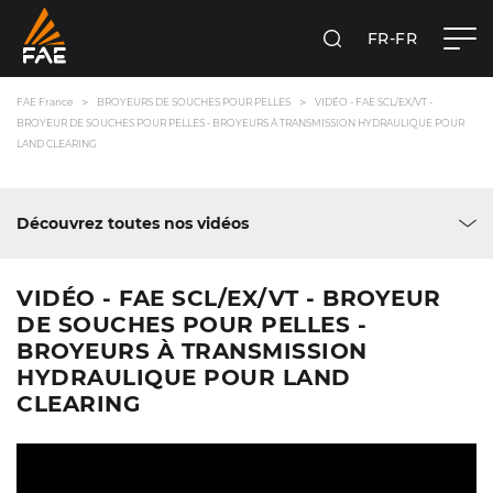
FR-FR
RECHERCHER
FAE FRANCE SAS
FAE France
BROYEURS DE SOUCHES POUR PELLES
VIDÉO - FAE SCL/EX/VT -
BROYEUR DE SOUCHES POUR PELLES - BROYEURS À TRANSMISSION HYDRAULIQUE POUR
LAND CLEARING
Découvrez toutes nos vidéos
VIDÉO - FAE SCL/EX/VT - BROYEUR
DE SOUCHES POUR PELLES -
BROYEURS À TRANSMISSION
HYDRAULIQUE POUR LAND
CLEARING