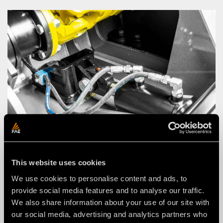
This website uses cookies
Les avantages des contre-
We use cookies to personalise content and ads, to
couteaux à réglage hydraulique :
provide social media features and to analyse our traffic.
We also share information about your use of our site with
Augmentation de la vitesse de
our social media, advertising and analytics partners who
fonctionnement