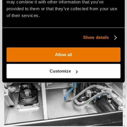
may combine it with other information that you’ve
Facilitation du contrôle et de la précision
provided to them or that they’ve collected from your use
des travaux
of their services.
Accélération des opérations de
maintenance
Show details
Allow all
Customize