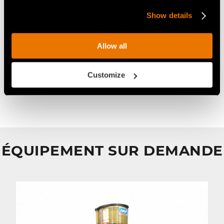
Show details
Outil STC/3
STANDARD
Idéal pour:
Allow all
Customize
Pierres friables
Rochers
ÉQUIPEMENT SUR DEMANDE