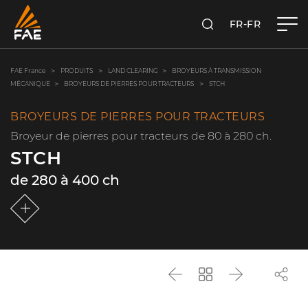
FR-FR
RECHERCHER
FAE FRANCE SAS
FAE France
PRODUITS
LAND CLEARING
BROYEURS À TRANSMISSION
MÉCANIQUE
BROYEURS DE PIERRES POUR TRACTEURS
STCH
BROYEURS DE PIERRES POUR TRACTEURS
Broyeur de pierres pour tracteurs de 80 à 280 ch.
STCH
de 280 à 400 ch
Précédent
Revenir
Suivant
à
la