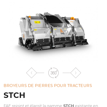
liste
BROYEURS DE PIERRES POUR TRACTEURS
STCH
FAE rejoint et élargit la gamme
STCH
existante en