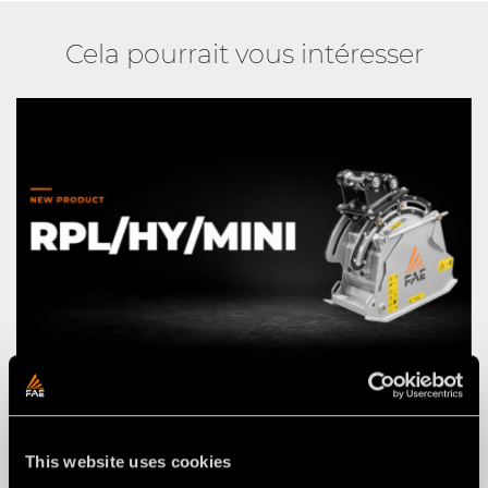
Cela pourrait vous intéresser
ACTUALITÉS
03 agosto 2026
NOUVELLE RPL/HY/MINI : LA
This website uses cookies