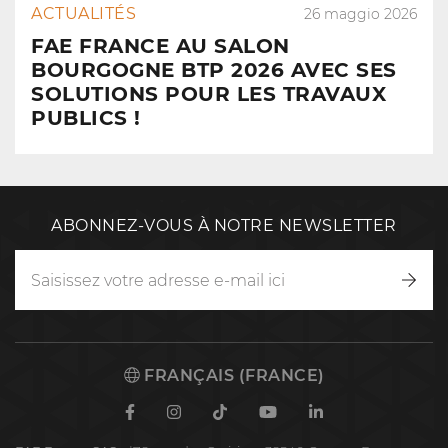
ACTUALITÉS
26 maggio 2026
FAE FRANCE AU SALON
BOURGOGNE BTP 2026 AVEC SES
SOLUTIONS POUR LES TRAVAUX
PUBLICS !
ABONNEZ-VOUS À NOTRE NEWSLETTER
Inscr
vous
FRANÇAIS (FRANCE)
Facebook
Instagram
TikTok
Youtube
Linkedin