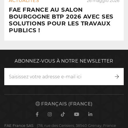
ACTUALITÉS
26 maggio 2026
FAE FRANCE AU SALON
BOURGOGNE BTP 2026 AVEC SES
SOLUTIONS POUR LES TRAVAUX
PUBLICS !
ABONNEZ-VOUS À NOTRE NEWSLETTER
Inscr
vous
FRANÇAIS (FRANCE)
Facebook
Instagram
TikTok
Youtube
Linkedin
FAE France SAS
78, rue des Cerisiers, 38540 Grenay, France