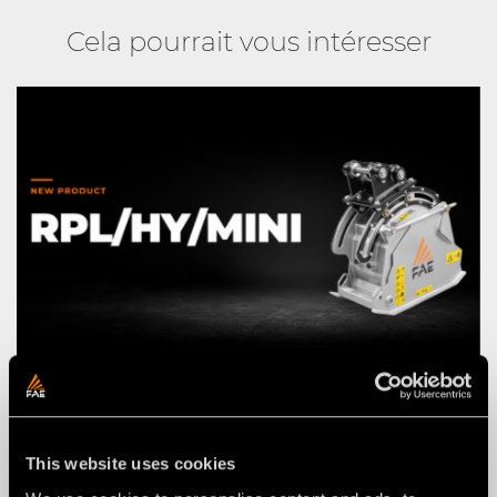
Cela pourrait vous intéresser
ACTUALITÉS
03 agosto 2026
NOUVELLE RPL/HY/MINI : LA
This website uses cookies
RABOTEUSE FAE POUR PELLES DE