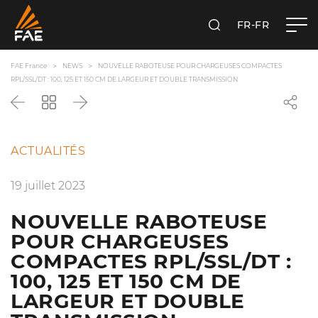
FR-FR
RECHERCHER
FAE FRANCE SAS
FAE France
NEWS
NOUVELLE RABOTEUSE POUR CHARGEUSES COMPACTES
RPL/SSL/DT : 100, 125 ET 150 CM DE LARGEUR ET DOUBLE TRANSMISSION
Précédent
Revenir
Suivant
à
la
liste
ACTUALITÉS
19 juillet 2023
NOUVELLE RABOTEUSE
POUR CHARGEUSES
COMPACTES RPL/SSL/DT :
100, 125 ET 150 CM DE
LARGEUR ET DOUBLE