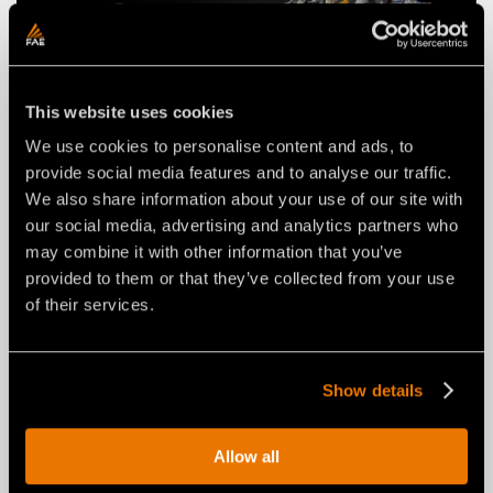
This website uses cookies
We use cookies to personalise content and ads, to
provide social media features and to analyse our traffic.
We also share information about your use of our site with
ACTUALITÉS
29 luglio 2026
our social media, advertising and analytics partners who
FAE RENOUVELLE LA RABOTEUSE
may combine it with other information that you’ve
RPL/SSL POUR CHARGEUSES
provided to them or that they’ve collected from your use
COMPACTES : DE LA NOUVELLE
of their services.
CONFIGURATION COMPACTE À
L’INTERFACE UNIVERSELLE.
Show details
Allow all