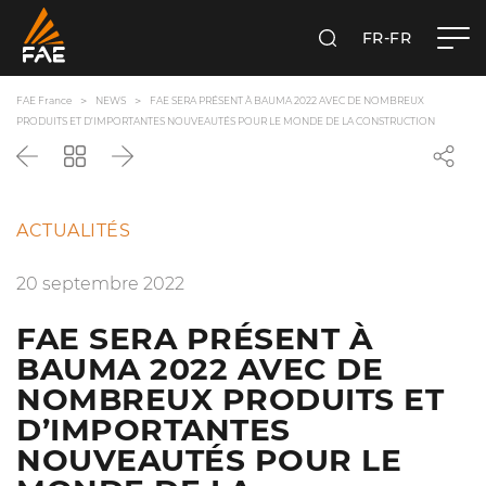
FR-FR
RECHERCHER
FAE FRANCE SAS
FAE France
NEWS
FAE SERA PRÉSENT À BAUMA 2022 AVEC DE NOMBREUX
PRODUITS ET D’IMPORTANTES NOUVEAUTÉS POUR LE MONDE DE LA CONSTRUCTION
Précédent
Revenir
Suivant
à
la
liste
ACTUALITÉS
20 septembre 2022
FAE SERA PRÉSENT À
BAUMA 2022 AVEC DE
NOMBREUX PRODUITS ET
D’IMPORTANTES
NOUVEAUTÉS POUR LE