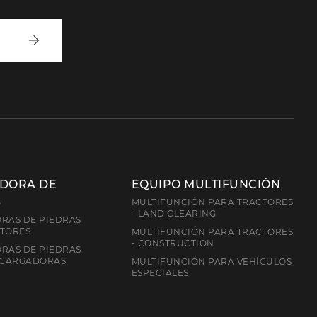
Inscríbete
ADORA DE
EQUIPO MULTIFUNCIÓN
S
MULTIFUNCIÓN PARA TRACTORES
- LAND CLEARING
RAS DE PIEDRAS
CTORES
MULTIFUNCIÓN PARA TRACTORES
- CONSTRUCTION
RAS DE PIEDRAS
 CARGADORAS
MULTIFUNCIÓN PARA VEHÍCULOS
ESPECIALES