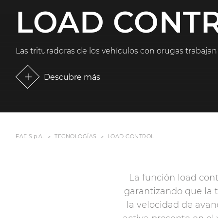
LOAD CONT
Las trituradoras de los vehículos con orugas trabajan 
Descubre más
FAE S.p.A.
TECNOLOGÍAS
LOAD CONTROL
La función load cont
garantizando que la 
la velocidad de avanc