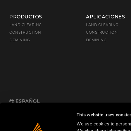
PRODUCTOS
APLICACIONES
LAND CLEARING
LAND CLEARING
CONSTRUCTION
CONSTRUCTION
DEMINING
DEMINING
ESPAÑOL
FAE S.p.A.
Zona Produttiva 18, 38013 Fondo, Borgo d'Anaunia (TN
This website uses cookie
We use cookies to personal
We also share information 