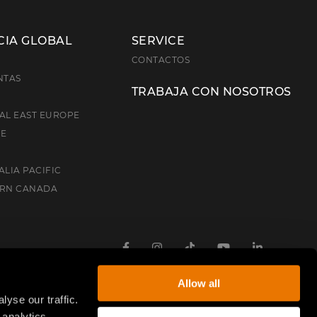
CIA GLOBAL
SERVICE
E
CONTACTOS
NTAS
TRABAJA CON NOSOTROS
AL EAST EUROPE
CE
ALIA PACIFIC
ERN CANADA
Facebook
Instagram
TikTok
Youtube
Linkedin
Allow all
yse our traffic.
 analytics