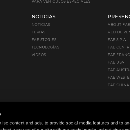
PARA VEHÍCULOS ESPECIALES
NOTICIAS
PRESEN
NOTICIAS
ABOUT FA
FERIAS
RED DE VE
FAE STORIES
FAE S.P.A.
TECNOLOGÍAS
FAE CENTR
VIDEOS
FAE FRAN
FAE USA
FAE AUSTR
FAE WEST
FAE CHINA
), Italia
s
ise content and ads, to provide social media features and to anal
about your use of our site with our social media, advertising and