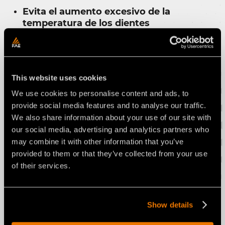
Evita el aumento excesivo de la
temperatura de los dientes
Reduce el desgaste de los dientes
Optimiza los costes operativos
reduciendo las fases de trabajo
This website uses cookies
We use cookies to personalise content and ads, to
Mejora las prestaciones de trabajo y
provide social media features and to analyse our traffic.
permite su control preciso
We also share information about your use of our site with
Permite elaborar informes sobre los
our social media, advertising and analytics partners who
trabajos realizados
may combine it with other information that you’ve
provided to them or that they’ve collected from your use
of their services.
El sistema FCS está disponible
para:
Show details
FCS: MTM, MTM/HP, MTH, MTH/HP, STABI/FRS,
STABI/FRS/HP, STABI/H, STABI/H/HP