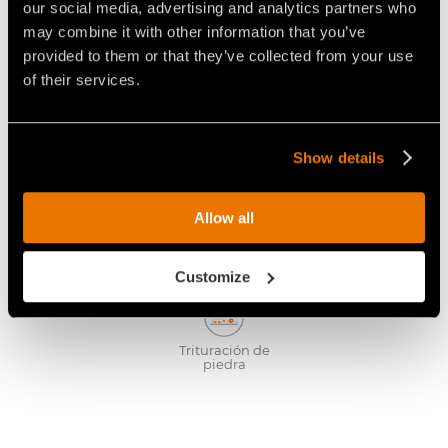
our social media, advertising and analytics partners who
may combine it with other information that you’ve
provided to them or that they’ve collected from your use
of their services.
Diente G/3
STANDARD
Show details
Ideal para:
Allow all
Tocones
Suelo turboso
Carretera
enterrados
bituminosa
Customize
Trituración de
piedra