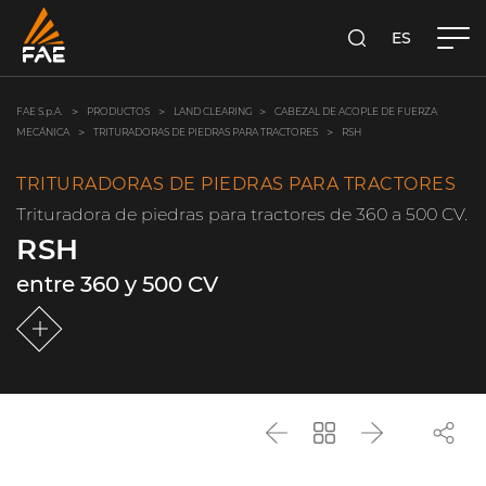
ES
FAE S.P.A.
BUSCA
FAE S.p.A.
PRODUCTOS
LAND CLEARING
CABEZAL DE ACOPLE DE FUERZA
MECÁNICA
TRITURADORAS DE PIEDRAS PARA TRACTORES
RSH
TRITURADORAS DE PIEDRAS PARA TRACTORES
Trituradora de piedras para tractores de 360 a 500 CV.
RSH
entre 360 y 500 CV
Anterior
Vuelve
Siguiente
a
la