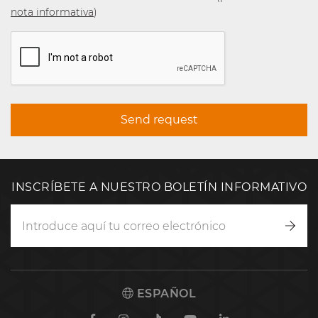
nota informativa
)
Send request
INSCRÍBETE A NUESTRO BOLETÍN INFORMATIVO
Inscr
ESPAÑOL