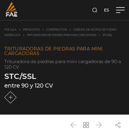
ES
FAE S.P.A.
BUSCA
FAE S.p.A.
PRODUCTOS
CONSTRUCTION
CABEZAL DE ACOPLE DE FUERZA
HIDRÁULICA
TRITURADORAS DE PIEDRAS PARA MINI CARGADORAS
STC/SSL
TRITURADORAS DE PIEDRAS PARA MINI
CARGADORAS
Trituradora de piedras para mini cargadoras de 90 a
120 CV.
STC/SSL
entre 90 y 120 CV
Anterior
Vuelve
Siguiente